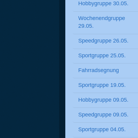
Hobbygruppe 30.05.
Wochenendgruppe
29.05.
Speedgruppe 26.05.
Sportgruppe 25.05.
Fahrradsegnung
Sportgruppe 19.05.
Hobbygruppe 09.05.
Speedgruppe 09.05.
Sportgruppe 04.05.